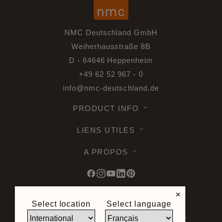
NMC Deutschland GmbH
Weiherhausstraße 8B
D - 64646 Heppenheim
+49 62 52 967 - 0
info@nmc-deutschland.de
PRODUCT INFO
LIENS UTILES
A PROPOS
×
Select location
Select language
© 2026 Noël & Marquet. Tous droits
reservés -
Protection des données RGPD -