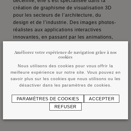
décennie, elle s’est spécialisée dans la
création de graphisme de visualisation 3D
pour les secteurs de l’architecture, du
design et de l’industrie. Des images photos-
réalistes aux applications interactives
innovantes, en passant par les animations,
l’entreprise est experte dans la création de
contenus 3D haut-de-gamme.
Améliorez votre expérience de navigation grâce à nos
cookies
Suite à l’achat de ce château, l’équipe alors
Nous utilisons des cookies pour vous offrir la
composée de 7 collègues, put continuer à se
meilleure expérience sur notre site. Vous pouvez en
développer sainement. A l’heure actuelle,
savoir plus sur les cookies que nous utilisons ou les
désactiver dans les paramètres de cookies.
Miysis est composée d’une équipe de 25
graphistes, spécialistes et programmeurs
PARAMÈTRES DE COOKIES
ACCEPTER
bouillonnants de motivation, qui créent tous
REFUSER
du contenu.