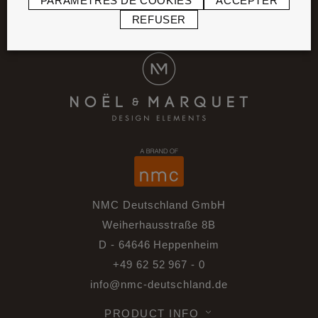
PARAMÈTRES DE COOKIES
ACCEPTER
REFUSER
NMC Deutschland GmbH
Weiherhausstraße 8B
D - 64646 Heppenheim
+49 62 52 967 - 0
info@nmc-deutschland.de
PRODUCT INFO