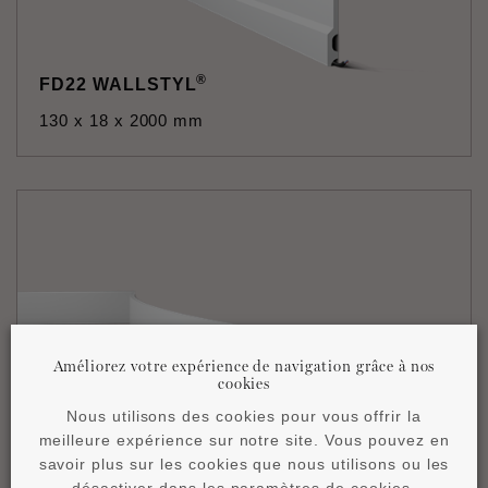
®
FD22 WALLSTYL
130 x 18 x 2000 mm
Améliorez votre expérience de navigation grâce à nos
cookies
Nous utilisons des cookies pour vous offrir la
®
FD2S FLEX WALLSTYL
meilleure expérience sur notre site. Vous pouvez en
savoir plus sur les cookies que nous utilisons ou les
110 x 15 x 2000 mm
désactiver dans les paramètres de cookies.