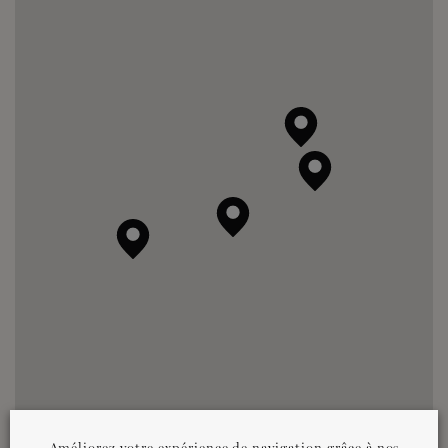
BERGDIETIKON
-
CH
Installateur certifié
afficher plus d’informations
Wandwerk AG
THUN
-
CH
Installateur certifié
afficher plus d’informations
Améliorez votre expérience de navigation grâce à nos