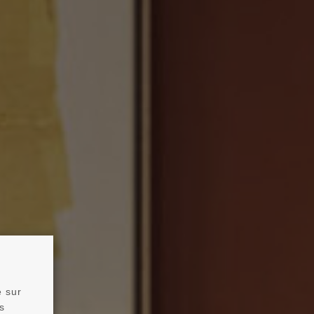
e sur
s