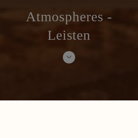
Atmospheres -
Leisten
Lösungen für Wand, Boden und Decke
Ästhetische, funktionelle und zeitgemäße Profile,
die das Produktportfolio von NOËL & MARQUET
ergänzen. Für alle Arten von Innenräumen und um