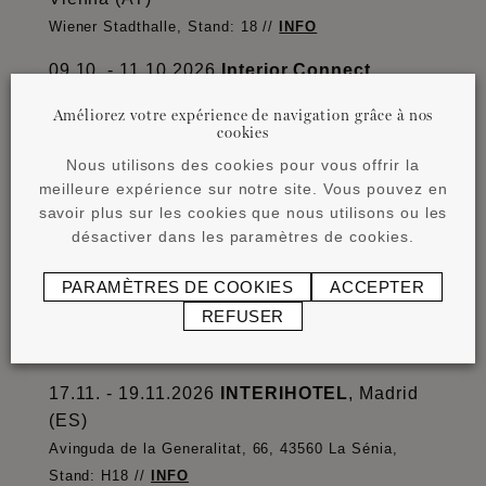
Wiener Stadthalle, Stand: 18 //
INFO
09.10. - 11.10.2026
Interior Connect
,
München (DE)
Améliorez votre expérience de navigation grâce à nos
House of Communication, München //
INFO
cookies
Nous utilisons des cookies pour vous offrir la
21.10. - 22.10.2026
ARCHITECT@WORK
,
meilleure expérience sur notre site. Vous pouvez en
Paris (FR)
savoir plus sur les cookies que nous utilisons ou les
La Grande Halle de la Vilette, 211 Avenue Jean
désactiver dans les paramètres de cookies.
Jaurès, 75019 Paris //
INFO
PARAMÈTRES DE COOKIES
ACCEPTER
21.10. - 24.10.2026
HOME & CONTRACT
,
REFUSER
Warsaw (PL)
PTAK Warsaw Expo, Hall: C, Stand: D60 //
INFO
17.11. - 19.11.2026
INTERIHOTEL
, Madrid
(ES)
Avinguda de la Generalitat, 66, 43560 La Sénia,
Stand: H18 //
INFO