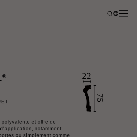
®
L
UET
olyvalente et offre de
 d’application, notamment
portes ou simplement comme