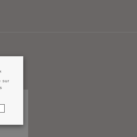
s
e sur
s