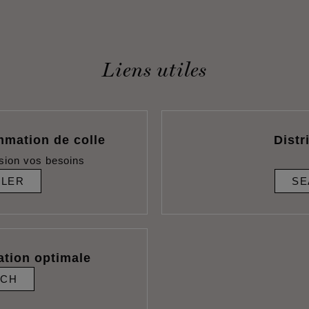
Liens utiles
mmation de colle
Distr
sion vos besoins
ULER
SE
ation optimale
RCH