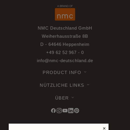
NMC Deutschland GmbH
Weiherhausstraße 8B
D - 64646 Heppenheim
+49 62 52 967 - 0
info@nmc-deutschland.de
PRODUCT INFO
NÜTZLICHE LINKS
ÜBER
×