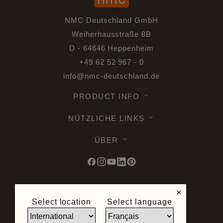
NMC Deutschland GmbH
Weiherhausstraße 8B
D - 64646 Heppenheim
+49 62 52 967 - 0
info@nmc-deutschland.de
PRODUCT INFO
NÜTZLICHE LINKS
ÜBER
×
© 2026 Noel & Marquet. Alle Rechte
Select location
Select language
vorbehalten -
Datenschutz DSGVO -
Nutzungsbedingungen -