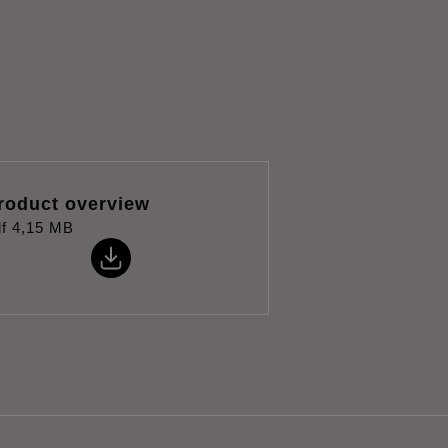
roduct overview
f
4,15 MB