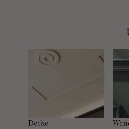
Decke
Wan