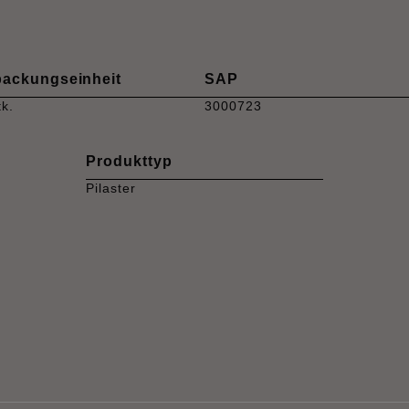
packungseinheit
SAP
tk.
3000723
Produkttyp
Pilaster