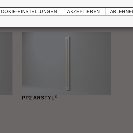
COOKIE-EINSTELLUNGEN
AKZEPTIEREN
ABLEHNE
®
PB2 ARSTYL
PC1
®
PP2 ARSTYL