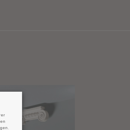
rer
ten
ngen.