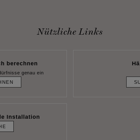
Nützliche Links
ch berechnen
Hä
dürfnisse genau ein
HNEN
S
e Installation
HE