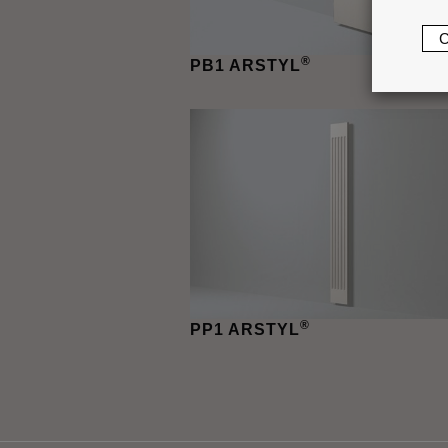
®
PB1 ARSTYL
®
PP1 ARSTYL