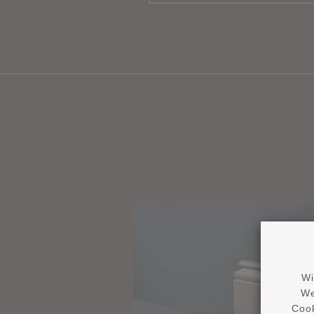
Wi
We
Cook