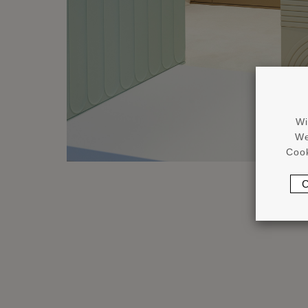
Wi
We
Cook