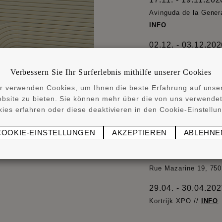
Avinguda de la Genera
INFO
02.12. - 03.12.20
(DE)
Messe Frankfurt, Sta
Verbessern Sie Ihr Surferlebnis mithilfe unserer Cookies
r verwenden Cookies, um Ihnen die beste Erfahrung auf unse
03.12. - 04.12.20
bsite zu bieten. Sie können mehr über die von uns verwende
Feira Internacional d
ies erfahren oder diese deaktivieren in den Cookie-Einstellu
11.01. - 15.01.20
COOKIE-EINSTELLUNGEN
AKZEPTIEREN
ABLEHNE
Trade Fair Center M
13.01. - 16.01.20
Rue Mazarine 19, 750
29.04. - 30.04.20
Kortrijk XPO //
INFO