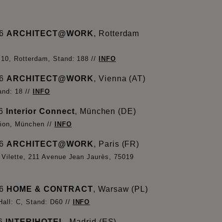
26
ARCHITECT@WORK
, Rotterdam
 10, Rotterdam, Stand: 188 //
INFO
26
ARCHITECT@WORK
, Vienna (AT)
and: 18 //
INFO
26
Interior Connect
, München (DE)
ion, München //
INFO
26
ARCHITECT@WORK
, Paris (FR)
 Vilette, 211 Avenue Jean Jaurès, 75019
26
HOME & CONTRACT
, Warsaw (PL)
ll: C, Stand: D60 //
INFO
26
INTERIHOTEL
, Madrid (ES)