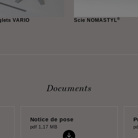
®
glets VARIO
Scie NOMASTYL
Documents
Notice de pose
P
pdf
1,17 MB
pd