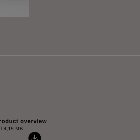
roduct overview
f
4,15 MB