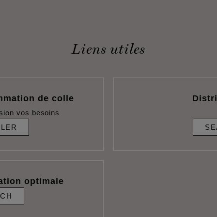
Liens utiles
mmation de colle
Distr
sion vos besoins
ULER
SE
ation optimale
RCH