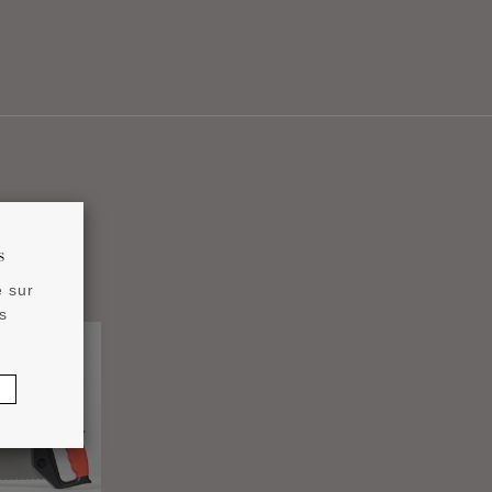
s
e sur
s