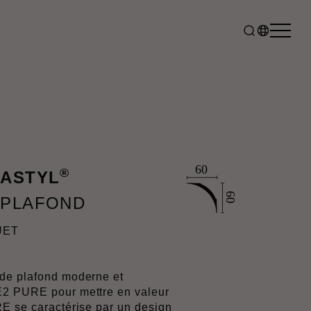
®
MASTYL
 PLAFOND
UET
de plafond moderne et
E2 PURE pour mettre en valeur
E se caractérise par un design