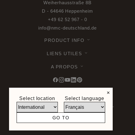
Weiherhausstraße 8B
D - 64646 Heppenheim
+49 62 52 967 - 0
info@nmc-deutschland.de
PRODUCT INFO
LIENS UTILES
A PROPOS
×
Select location
Select language
© 2026 Noël & Marquet. Tous droits
reservés -
Protection des données RGPD -
Conditions d'utilisation -
Limite de
GO TO
responsabilité -
Plan du site
Site crée par