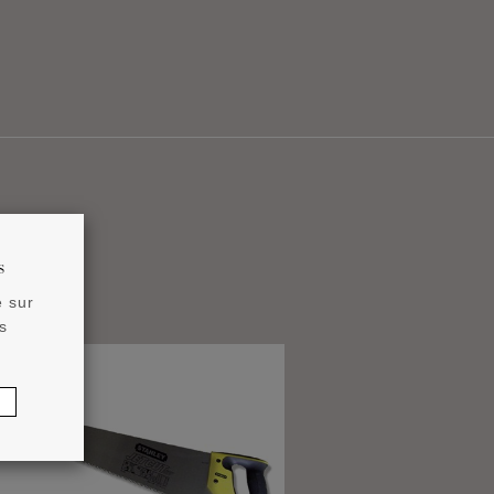
s
e sur
s