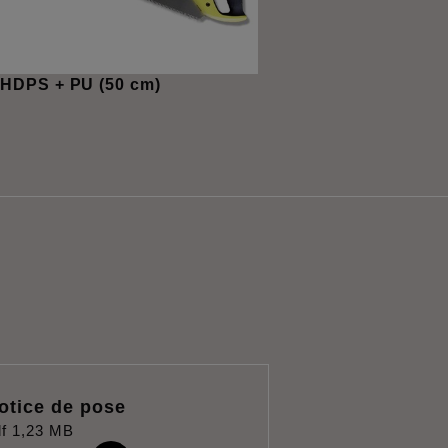
 HDPS + PU (50 cm)
otice de pose
f
1,23 MB