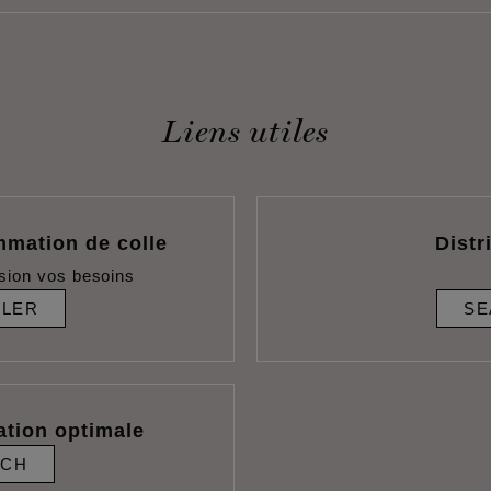
Liens utiles
mmation de colle
Distr
sion vos besoins
ULER
SE
ation optimale
RCH