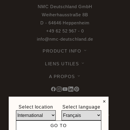
NMC Deutschland GmbH
Weiherhausstraße 8B
D - 64646 Heppenheim
+49 62 52 967 - 0
info@nmc-deutschland.de
PRODUCT INFO
LIENS UTILES
A PROPOS
×
Select location
Select language
© 2026 Noël & Marquet. Tous droits
reservés -
Protection des données RGPD -
Conditions d'utilisation -
Limite de
GO TO
responsabilité -
Plan du site