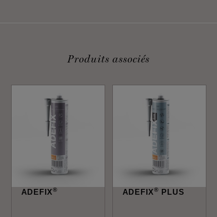
Produits associés
®
®
ADEFIX
ADEFIX
PLUS