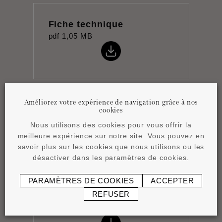
Fiche technique
pdf
1,05 MB
Améliorez votre expérience de navigation grâce à nos
Product overview
cookies
pdf
4,15 MB
Nous utilisons des cookies pour vous offrir la
meilleure expérience sur notre site. Vous pouvez en
savoir plus sur les cookies que nous utilisons ou les
désactiver dans les paramètres de cookies.
PARAMÈTRES DE COOKIES
ACCEPTER
REFUSER
Atmospheres Vol. 2
pdf
14,52 MB