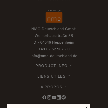
NMC Deutschland GmbH
Weiherhausstraße 8B
D - 64646 Heppenheim
+49 62 52 967 - 0
info@nmc-deutschland.de
PRODUCT INFO
LIENS UTILES
A PROPOS
×