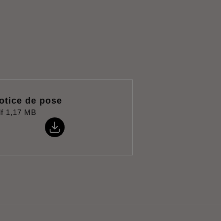
otice de pose
f
1,17 MB