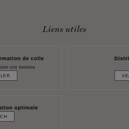
Liens utiles
mmation de colle
Distr
sion vos besoins
ULER
SE
ation optimale
RCH