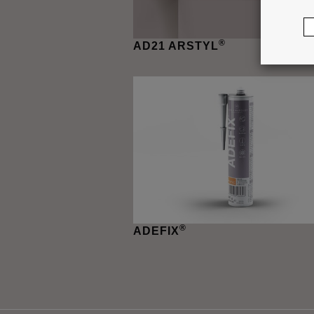
®
AD21 ARSTYL
®
ADEFIX