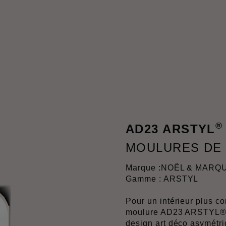
®
AD23 ARSTYL
MOULURES DE
Marque :
NOËL & MARQ
Gamme : ARSTYL
Pour un intérieur plus co
moulure AD23 ARSTYL® e
design art déco asymétri