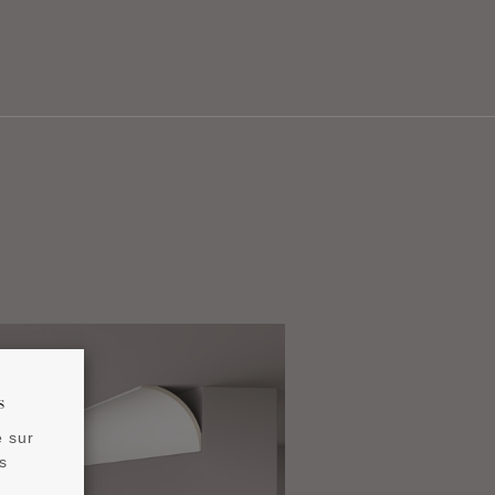
s
e sur
s